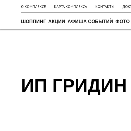
О КОМПЛЕКСЕ
КАРТА КОМПЛЕКСА
КОНТАКТЫ
ДОК
ШОППИНГ
АКЦИИ
АФИША СОБЫТИЙ
ФОТО 
Главная
Шоппинг
Мебель
ИП Гридин
ИП ГРИДИН