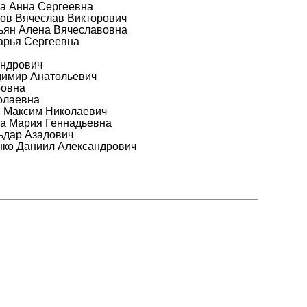
на Анна Сергеевна
пов Вячеслав Викторович
сьян Алена Вячеславовна
арья Сергеевна
андрович
димир Анатольевич
ровна
олаевна
в Максим Николаевич
ва Мария Геннадьевна
ьдар Азадович
нко Даниил Александрович