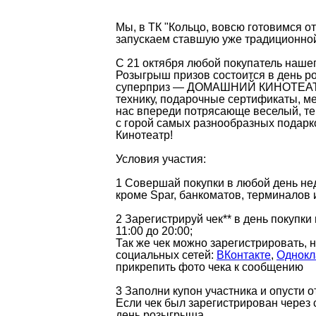
Мы, в ТК "Кольцо, вовсю готовимся о
запускаем ставшую уже традиционной
С 21 октября любой покупатель нашег
Розыгрыш призов состоится в день ро
суперприз — ДОМАШНИЙ КИНОТЕАТР 
технику, подарочные сертификаты, ме
нас впереди потрясающе веселый, те
с горой самых разнообразных подарк
Кинотеатр!
Условия участия:
1 Совершай покупки в любой день нед
кроме Spar, банкоматов, терминалов 
2 Зарегистрируй чек** в день покупки
11:00 до 20:00;
Так же чек можно зарегистрировать, 
социальных сетей:
ВКонтакте
,
Однокл
прикрепить фото чека к сообщению
3 Заполни купон участника и опусти 
Если чек был зарегистрирован через 
день розыгрыша.