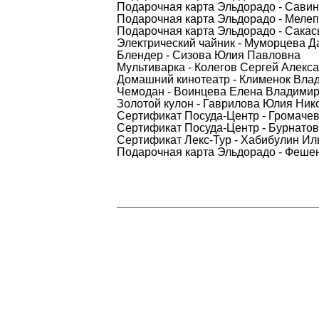
Подарочная карта Эльдорадо - Сави
Подарочная карта Эльдорадо - Меле
Подарочная карта Эльдорадо - Сака
Электрический чайник - Муморцева Д
Блендер - Сизова Юлия Павловна
Мультиварка - Колегов Сергей Алекс
Домашний кинотеатр - Клименок Вла
Чемодан - Воинцева Елена Владими
Золотой кулон - Гаврилова Юлия Ник
Сертификат Посуда-Центр - Громаче
Сертификат Посуда-Центр - Бурнато
Сертификат Лекс-Тур - Хабибулин Ил
Подарочная карта Эльдорадо - Феше