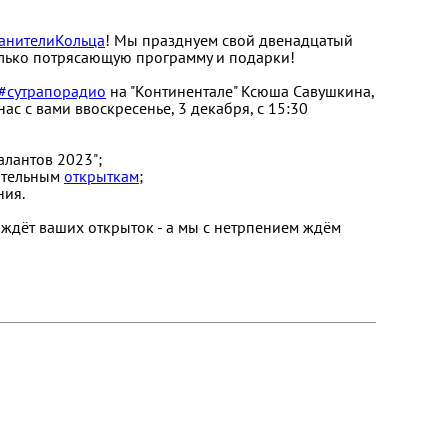
анителиКольца
! Мы празднуем свой двенадцатый
только потрясающую программу и подарки!
#сутрапорадио
на "Континентале" Ксюша Савушкина,
нас с вами ввоскресенье, 3 декабря, с 15:30
алантов 2023";
ительным
открыткам
;
ния.
ждёт ваших открыток - а мы с нетрпением ждём